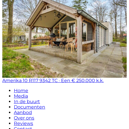
Amerika 10 R117
9342 TC · Een
€ 250.000 k.k.
Home
Media
In de buurt
Documenten
Aanbod
Over ons
Reviews
Contact