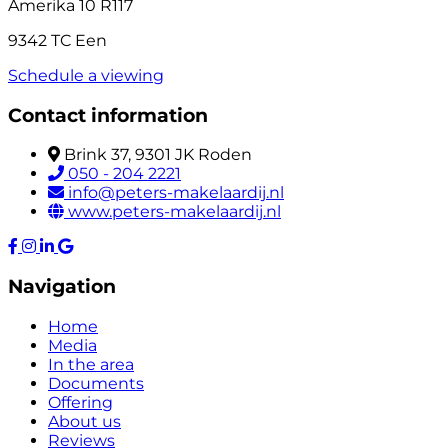
Amerika 10 R117
9342 TC Een
Schedule a viewing
Contact information
Brink 37, 9301 JK Roden
050 - 204 2221
info@peters-makelaardij.nl
www.peters-makelaardij.nl
Navigation
Home
Media
In the area
Documents
Offering
About us
Reviews