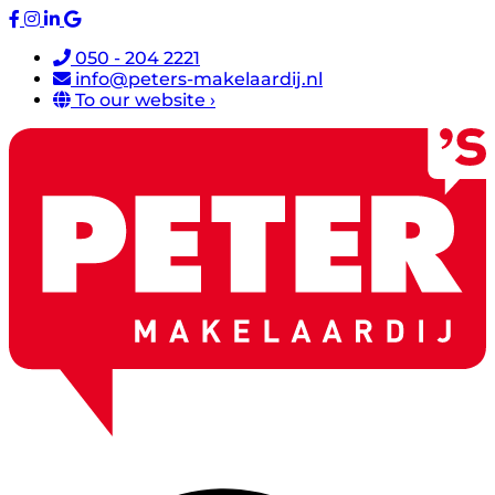
050 - 204 2221
info@peters-makelaardij.nl
To our website ›