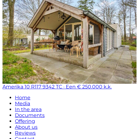
Amerika 10 R117
9342 TC · Een
€ 250.000 k.k.
Home
Media
In the area
Documents
Offering
About us
Reviews
Contact